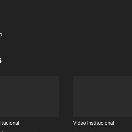
o!
s
itucional
Vídeo Institucional