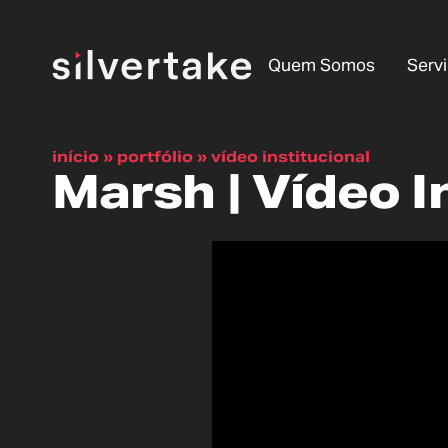
Quem Somos
Serv
início
»
portfólio
»
vídeo institucional
Marsh | Vídeo I