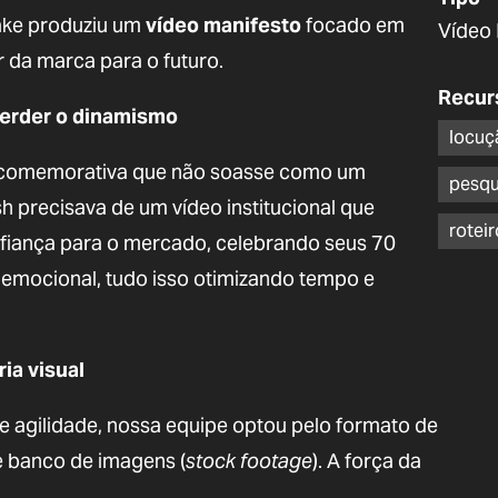
take produziu um
vídeo manifesto
focado em
Vídeo 
ar da marca para o futuro.
Recur
perder o dinamismo
locuç
ça comemorativa que não soasse como um
pesqu
h precisava de um vídeo institucional que
roteir
nfiança para o mercado, celebrando seus 70
e emocional, tudo isso otimizando tempo e
ia visual
 e agilidade, nossa equipe optou pelo formato de
e banco de imagens (
stock footage
). A força da