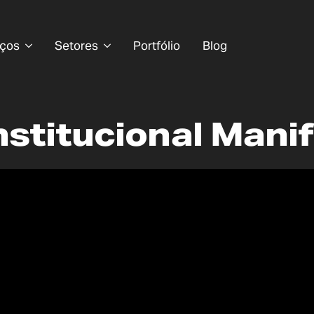
iços
Setores
Portfólio
Blog
nstitucional Mani