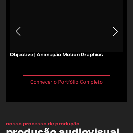
Objective | Animação Motion Graphics
Mul
Mot
Conhecer o Portfólio Completo
nosso processo de produção
produção audiovisual