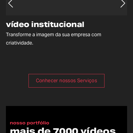
vídeo institucional
v
Transforme a imagem da sua empresa com
Si
criatividade.
ca
Conhecer nossos Serviços
nosso portfólio
mais de 7000 vídeos