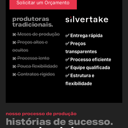
Solicitar um Orçamento
produtoras
tradicionais.
✖️ Meses de produção
✅ Entrega rápida
✖️ Preços altos e
✅ Preços
ocultos
transparentes
✖️ Processo lento
✅ Processo eficiente
✖️ Pouca flexibilidade
✅ Equipe qualificada
✖️ Contratos rígidos
✅ Estrutura e
flexibilidade
nosso processo de produção
histórias de sucesso.