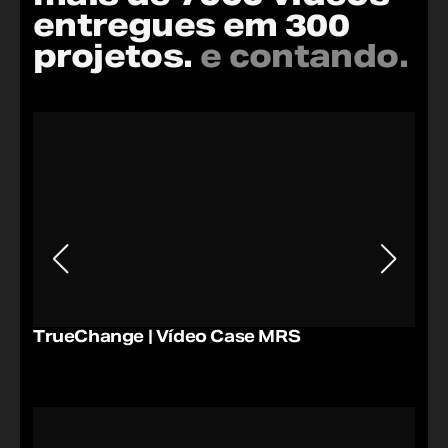
entregues em 300
projetos.
e contando.
TrueChange | Vídeo Case MRS
Ber
Pub