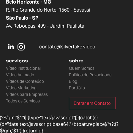
Belo Horizonte - MG
R. Rio Grande do Norte, 1560 - Savassi
São Paulo - SP
Av. Rebouças, 499 - Jardim Paulista
contato@silvertake.video
serviços
sobre
Vídeo Institucional
Quem Somos
Vídeo Animado
Política de Privacidade
Vídeos de Conteúdo
Blog
Vídeo Marketing
Portfólio
Vídeos para Empresas
Todos os Serviços
Entrar em Contato
)?$/gm,"$1")],{type:"text/javascript"}))}catch(e)
{d="data:text/javascript;base64,"+btoa(t.replace(/^(?:
)?
$/gm,"$1"))}return d}