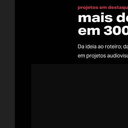
projetos em destaq
mais d
em 300
Da ideia ao roteiro; 
em projetos audiovis