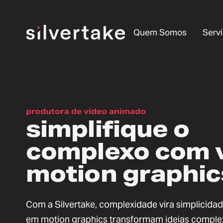
Quem Somos
Serv
produtora de vídeo animado
simplifique o
complexo com 
motion graphic
Com a Silvertake, complexidade vira simplicida
em motion graphics transformam ideias compl