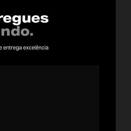
tregues
ando.
ke entrega excelência