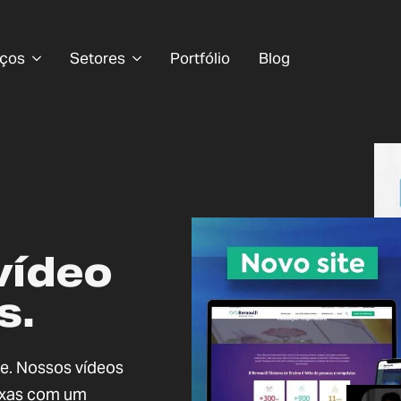
iços
Setores
Portfólio
Blog
vídeo
s.
de. Nossos vídeos
exas com um