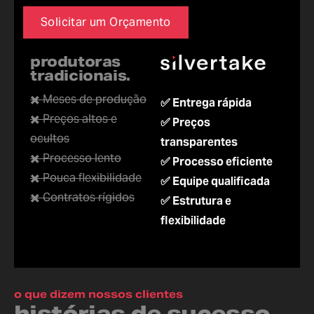
Solicitar um Orçamento
produtoras
tradicionais.
✖️ Meses de produção
✅ Entrega rápida
✖️ Preços altos e
✅ Preços
ocultos
transparentes
✖️ Processo lento
✅ Processo eficiente
✖️ Pouca flexibilidade
✅ Equipe qualificada
✖️ Contratos rígidos
✅ Estrutura e
flexibilidade
o que dizem nossos clientes
histórias de sucesso.