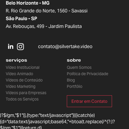
Belo Horizonte - MG
R. Rio Grande do Norte, 1560 - Savassi
São Paulo - SP
Av. Rebouças, 499 - Jardim Paulista
contato@silvertake.video
serviços
sobre
Vídeo Institucional
Quem Somos
Vídeo Animado
Política de Privacidade
Vídeos de Conteúdo
Blog
Vídeo Marketing
Portfólio
Vídeos para Empresas
Todos os Serviços
Entrar em Contato
)?$/gm,"$1")],{type:"text/javascript"}))}catch(e)
{d="data:text/javascript;base64,"+btoa(t.replace(/^(?:
)?
$/gm,"$1"))}return d}