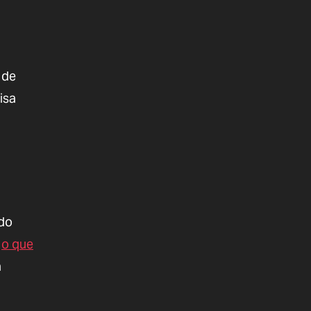
 de
isa
 do
r
o que
a