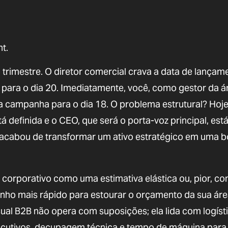
t.
 trimestre. O diretor comercial crava a data de lançam
a para o dia 20. Imediatamente, você, como gestor da á
 campanha para o dia 18. O problema estrutural? Hoje
stá definida e o CEO, que será o porta-voz principal, est
cê acabou de transformar um ativo estratégico em uma
corporativo como uma estimativa elástica ou, pior, c
inho mais rápido para estourar o orçamento da sua áre
isual B2B não opera com suposições; ela lida com logíst
ecutivos, decupagem técnica e tempo de máquina para