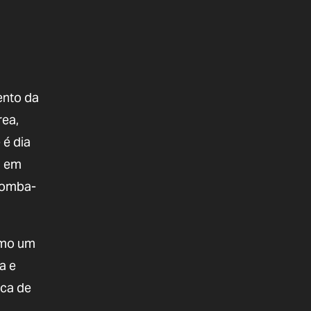
ento da
rea,
 é dia
á em
 bomba-
omo um
a e
ica de