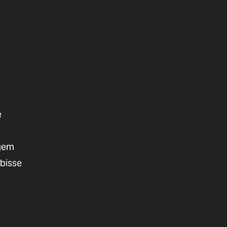
e
agem
bisse