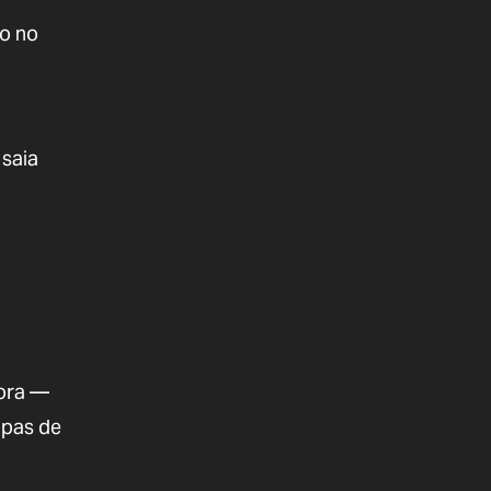
do no
 saia
tora —
apas de