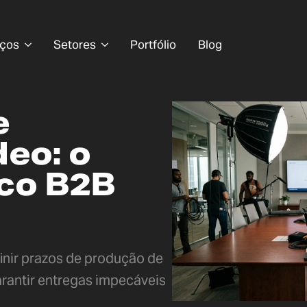
iços
Setores
Portfólio
Blog
e
deo: o
co B2B
inir prazos de produção de
arantir entregas impecáveis