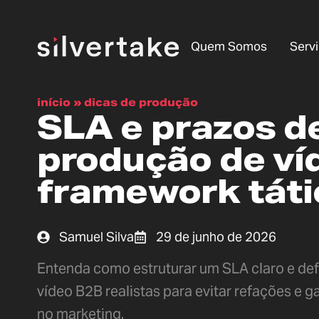
Quem Somos
Serv
início
»
dicas de produção
SLA e prazos d
produção de ví
framework táti
Samuel Silva
29 de junho de 2026
Entenda como estruturar um SLA claro e def
vídeo B2B realistas para evitar refações e g
no marketing.