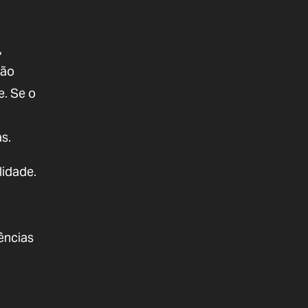
,
tão
e. Se o
s.
lidade.
ências