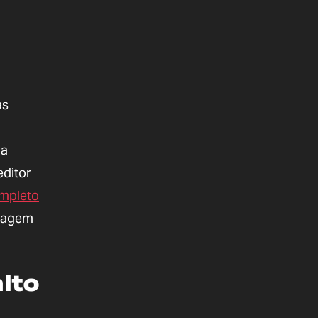
as
 a
editor
mpleto
ixagem
lto