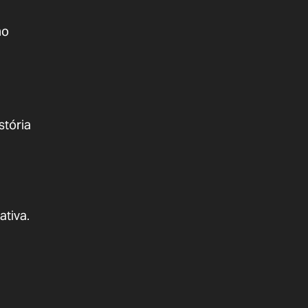
ho
stória
ativa.