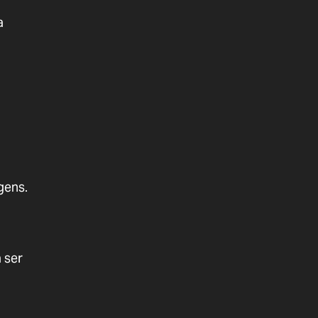
a
gens.
 ser