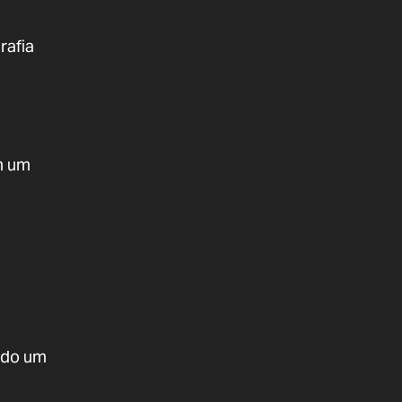
rafia
m um
ando um