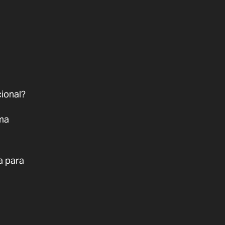
cional?
uma
a para