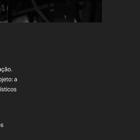
ação.
jeto: a
ísticos
os