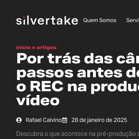
Quem Somos
Serv
início
»
artigos
Por trás das câ
passos antes d
o REC na produ
vídeo
Rafael Calvino
28 de janeiro de 2025
Descubra o que acontece na pré-produção d