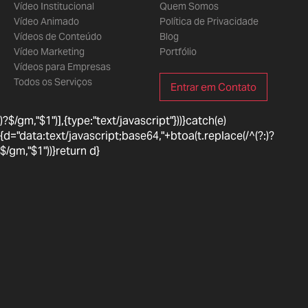
Vídeo Institucional
Quem Somos
Vídeo Animado
Política de Privacidade
Vídeos de Conteúdo
Blog
Vídeo Marketing
Portfólio
Vídeos para Empresas
Todos os Serviços
Entrar em Contato
)?$/gm,"$1")],{type:"text/javascript"}))}catch(e)
{d="data:text/javascript;base64,"+btoa(t.replace(/^(?:
)?
$/gm,"$1"))}return d}