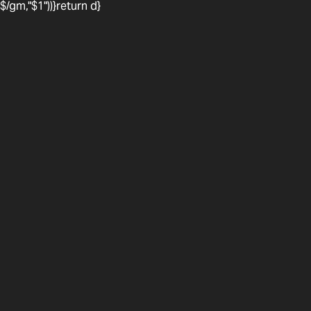
$/gm,"$1"))}return d}