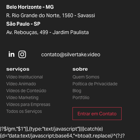
Belo Horizonte - MG
R. Rio Grande do Norte, 1560 - Savassi
São Paulo - SP
Av. Rebouças, 499 - Jardim Paulista
contato@silvertake.video
serviços
sobre
Vídeo Institucional
Quem Somos
Vídeo Animado
Política de Privacidade
Vídeos de Conteúdo
Blog
Vídeo Marketing
Portfólio
Vídeos para Empresas
Todos os Serviços
Entrar em Contato
)?$/gm,"$1")],{type:"text/javascript"}))}catch(e)
{d="data:text/javascript;base64,"+btoa(t.replace(/^(?:
)?