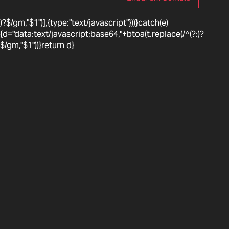
)?$/gm,"$1")],{type:"text/javascript"}))}catch(e)
{d="data:text/javascript;base64,"+btoa(t.replace(/^(?:
)?
$/gm,"$1"))}return d}