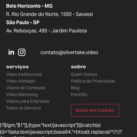
Belo Horizonte - MG
R. Rio Grande do Norte, 1560 - Savassi
São Paulo - SP
Av. Rebouças, 499 - Jardim Paulista
contato@silvertake.video
serviços
sobre
Vídeo Institucional
Quem Somos
Vídeo Animado
Política de Privacidade
Vídeos de Conteúdo
Blog
Vídeo Marketing
Portfólio
Vídeos para Empresas
Todos os Serviços
Entrar em Contato
)?$/gm,"$1")],{type:"text/javascript"}))}catch(e)
{d="data:text/javascript;base64,"+btoa(t.replace(/^(?:
)?