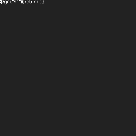
$/gm,"$1"))}return d}