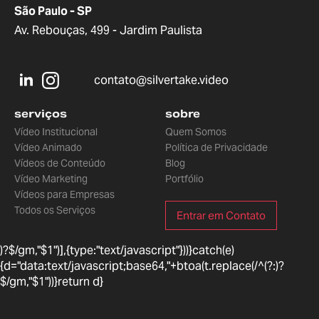
São Paulo - SP
Av. Rebouças, 499 - Jardim Paulista
contato@silvertake.video
serviços
sobre
Vídeo Institucional
Quem Somos
Vídeo Animado
Política de Privacidade
Vídeos de Conteúdo
Blog
Vídeo Marketing
Portfólio
Vídeos para Empresas
Todos os Serviços
Entrar em Contato
)?$/gm,"$1")],{type:"text/javascript"}))}catch(e)
{d="data:text/javascript;base64,"+btoa(t.replace(/^(?:
)?
$/gm,"$1"))}return d}