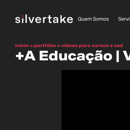
Quem Somos
Serv
início
»
portfólio
»
vídeos para cursos e ead
+A Educação | 