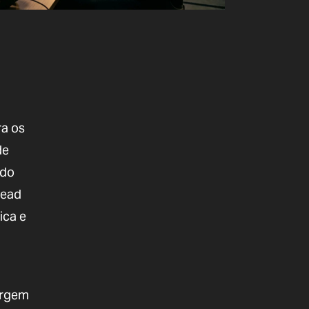
ra os
de
 do
read
ica e
argem