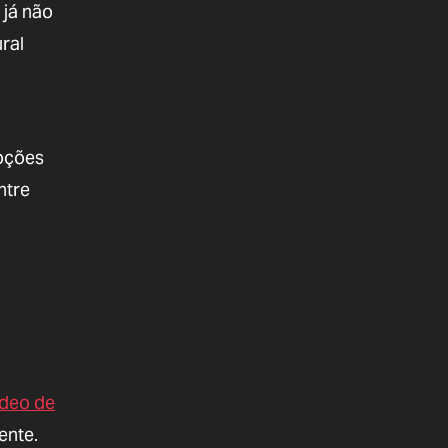
 já não
ral
opções
ntre
ídeo de
ente.