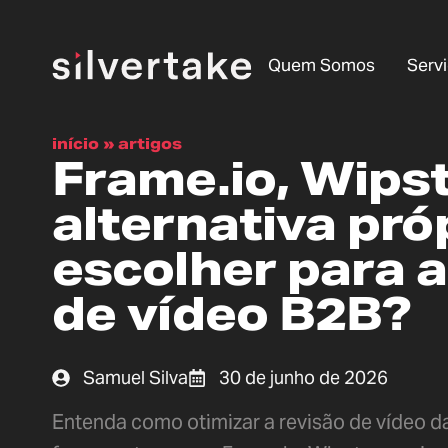
Quem Somos
Serv
início
»
artigos
Frame.io, Wips
alternativa próp
escolher para a
de vídeo B2B?
Samuel Silva
30 de junho de 2026
Entenda como otimizar a revisão de vídeo