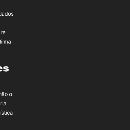
 dados
,
are
linha
es
não o
ria
ística