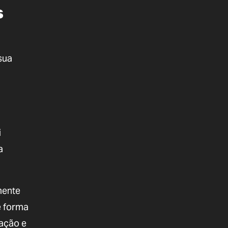
s
sua
i
a
mente
e forma
ação e