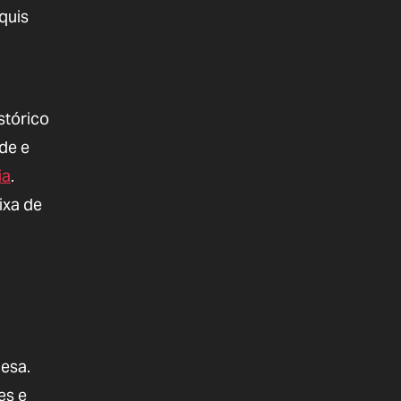
quis
stórico
de e
ia
.
ixa de
esa.
es e