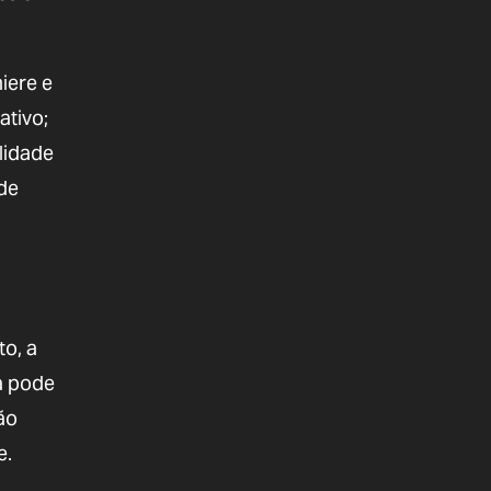
iere e
ativo;
lidade
de
to, a
a pode
ão
e.