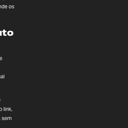
nde os
uto
e
al
e
 link,
, sem