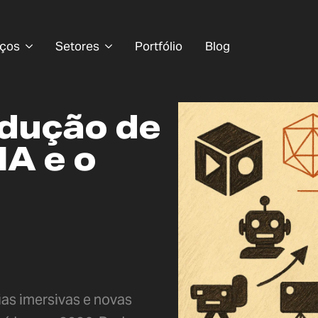
iços
Setores
Portfólio
Blog
odução de
IA e o
cias imersivas e novas