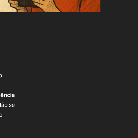
o
gência
Não se
o