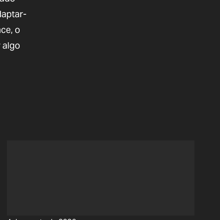
daptar-
ce, o
 algo