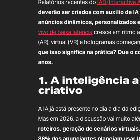
Relatórios recentes do
IAB (Interactive 
deverão ser criados com auxílio de IA
anúncios dinâmicos, personalizados 
vivo de baixa latência
cresce em ritmo a
(AR), virtual (VR) e hologramas começam
que isso significa na prática? Que o
anos.
1. A inteligência 
criativo
A IA já está presente no dia a dia da e
Mas em 2026, a discussão vai muito alé
roteiros, geração de cenários virtuais,
86% dos anunciantes planejam usar 