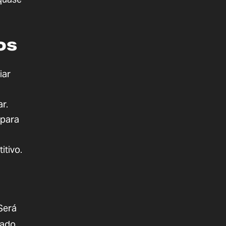
os
iar
ar.
 para
itivo.
Será
cado