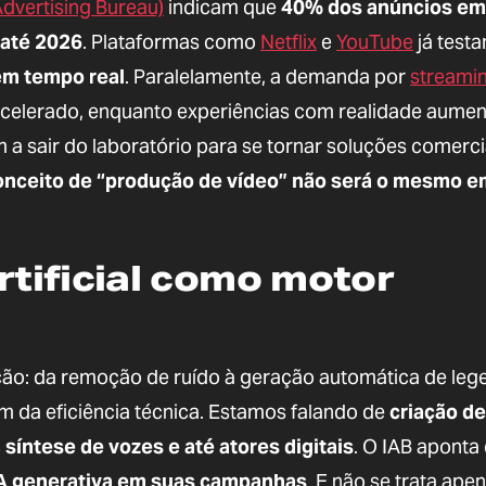
Advertising Bureau)
indicam que
40% dos anúncios em
 até 2026
. Plataformas como
Netflix
e
YouTube
já test
em tempo real
. Paralelamente, a demanda por
streami
celerado, enquanto experiências com realidade aume
 a sair do laboratório para se tornar soluções comerci
 conceito de “produção de vídeo” não será o mesmo e
artificial como motor
dição: da remoção de ruído à geração automática de leg
m da eficiência técnica. Estamos falando de
criação de
 síntese de vozes e até atores digitais
. O IAB aponta
IA generativa em suas campanhas
. E não se trata ape