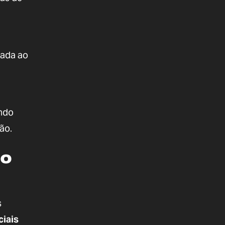
tada ao
endo
ão.
ão
s
iais