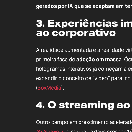
gerados por IA que se adaptam em te
3. Experiências i
ao corporativo
A realidade aumentada e a realidade vi
primeira fase de
adoção em massa
. Óc
hologramas interativos já começam a enc
expandir o conceito de “vídeo” para incl
(
BoxMedia
).
4. O streaming ao
Outro campo em crescimento acelerad
AV Network
, o mercado deve crescer 1