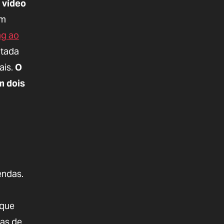
 vídeo
am
ng ao
ntada
ais.
O
m dois
endas.
 que
nas de