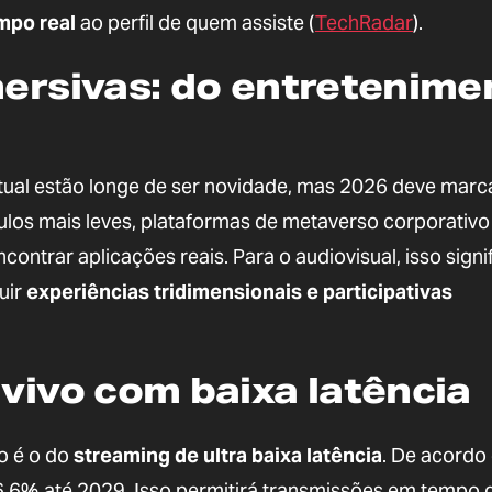
mpo real
ao perfil de quem assiste (
TechRadar
).
mersivas: do entretenime
rtual estão longe de ser novidade, mas 2026 deve marc
ulos mais leves, plataformas de metaverso corporativo
ontrar aplicações reais. Para o audiovisual, isso signi
uir
experiências tridimensionais e participativas
 vivo com baixa latência
o é o do
streaming de ultra baixa latência
. De acordo
6,6% até 2029. Isso permitirá transmissões em tempo 