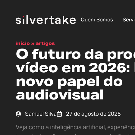
Quem Somos
Serv
início
»
artigos
O futuro da pr
vídeo em 2026: 
novo papel do
audiovisual
Samuel Silva
27 de agosto de 2025
Veja como a inteligência artificial, experiên