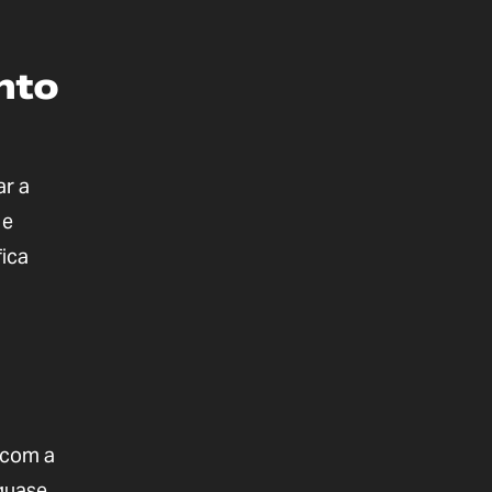
nto
ar a
 e
fica
 com a
quase