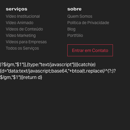
serviços
sobre
Vídeo Institucional
Quem Somos
Vídeo Animado
Política de Privacidade
Vídeos de Conteúdo
Blog
Vídeo Marketing
Portfólio
Vídeos para Empresas
Todos os Serviços
Entrar em Contato
)?$/gm,"$1")],{type:"text/javascript"}))}catch(e)
{d="data:text/javascript;base64,"+btoa(t.replace(/^(?:
)?
$/gm,"$1"))}return d}