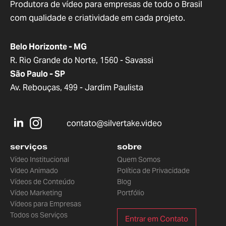
Produtora de vídeo para empresas de todo o Brasil
com qualidade e criatividade em cada projeto.
Belo Horizonte - MG
R. Rio Grande do Norte, 1560 - Savassi
São Paulo - SP
Av. Rebouças, 499 - Jardim Paulista
contato@silvertake.video
serviços
sobre
Vídeo Institucional
Quem Somos
Vídeo Animado
Política de Privacidade
Vídeos de Conteúdo
Blog
Vídeo Marketing
Portfólio
Vídeos para Empresas
Todos os Serviços
Entrar em Contato